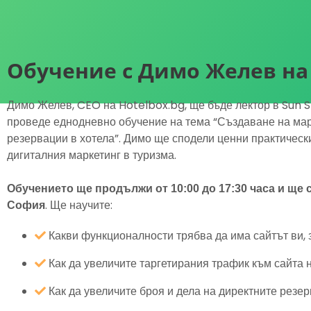
Обучение с Димо Желев на 2
Димо Желев, CEO на Hotelbox.bg, ще бъде лектор в Sun
проведе еднодневно обучение на тема “Създаване на мар
резервации в хотела”. Димо ще сподели ценни практически
дигиталния маркетинг в туризма.
Обучението ще продължи от 10:00 до 17:30 часа и ще 
. Ще научите:
София
Какви функционалности трябва да има сайтът ви, 
Как да увеличите таргетирания трафик към сайта 
Как да увеличите броя и дела на директните резер