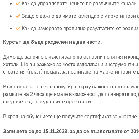
Как да управлявате цените по различните канали, 
Защо е важно да имате календар с маркетингови ак
Как да измервате правилно резултатите от реали
Курсът ще бъде разделен на две части.
Димо ще започне с изясняване на основни понятия и конц
хотели. Ще ви разкаже за често използвани инструменти и 
стратегия (план) помага за постигане на маркетинговите 
Във втора част ще се фокусира върху важността от създав
рамките на 2 часа ще имате възможност да планирате под
след което да представите проекта си.
В края на обучението ще получите сертификат за участие.
Запишете се до 15.11.2023, за да се възползвате от 2