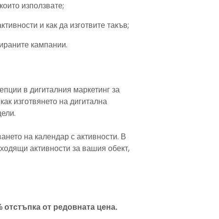
които използвате;
тивности и как да изготвите такъв;
зираните кампании.
епции в дигиталния маркетинг за
как изготвянето на дигитална
цели.
ането на календар с активности. В
ходящи активности за вашия обект,
0% отстъпка от редовната цена.