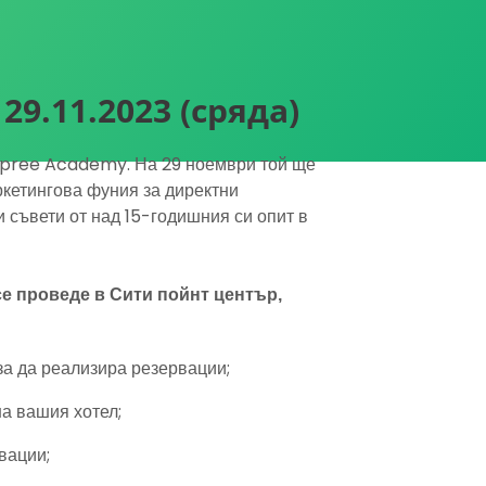
9.11.2023 (сряда)
 Spree Academy. На 29 ноември той ще
кетингова фуния за директни
 съвети от над 15-годишния си опит в
се проведе в Сити пойнт център,
за да реализира резервации;
на вашия хотел;
вации;